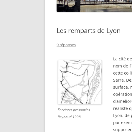
Les remparts de Lyon
9 réponses
La cité d
nom de
F
cette col
Sarra. Dè
surface, 
opératio
d’amélior
réaliste q
Enceintes présumées –
Lyon, de 
Reynaud 1998
par exemp
supposer 