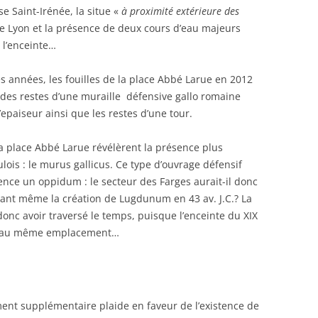
se Saint-Irénée, la situe «
à proximité extérieure des
r de Lyon et la présence de deux cours d’eau majeurs
e l’enceinte…
 années, les fouilles de la place Abbé Larue en 2012
des restes d’une muraille défensive gallo romaine
paiseur ainsi que les restes d’une tour.
la place Abbé Larue révélèrent la présence plus
ois : le murus gallicus. Ce type d’ouvrage défensif
ence un oppidum : le secteur des Farges aurait-il donc
vant même la création de Lugdunum en 43 av. J.C.? La
onc avoir traversé le temps, puisque l’enceinte du XIX
nt au même emplacement…
nt supplémentaire plaide en faveur de l’existence de