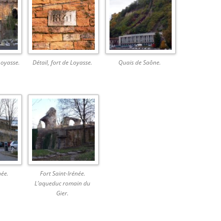
Loyasse.
Détail, fort de Loyasse.
Quais de Saône.
née.
Fort Saint-Irénée.
L’aqueduc romain du
Gier.