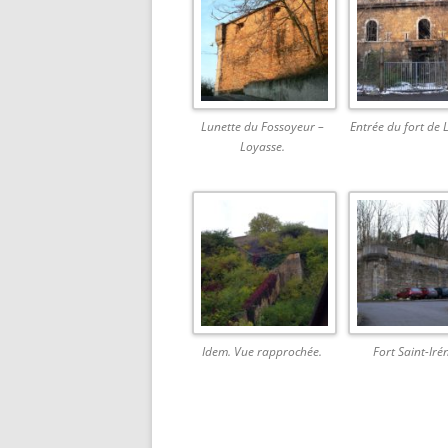
Lunette du Fossoyeur –
Entrée du fort de 
Loyasse.
Idem. Vue rapprochée.
Fort Saint-Iré