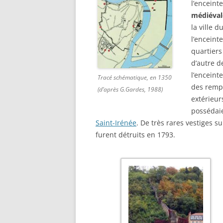
l’enceint
médiéval
la ville 
l’enceinte
quartier
d’autre d
l’enceint
Tracé schématique, en 1350
des rempa
(d’après G.Gardes, 1988)
extérieurs
possédaie
Saint-Irénée
. De très rares vestiges 
furent détruits en 1793.