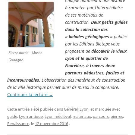
Chaque bâtiment a une histoire
à raconter, par l’intermédiaire
de ses matériaux de
construction.
Deux petits guides
dans la collection des
« balades géologiques »
publiés
par les Editions Biotope vous
proposent de
découvrir le Vieux
Pierre dorée – Musée
Lyon et le quartier de
Gadagne.
Fourvière, à travers deux
parcours pédestres, faciles et
incontournables
. L’observation des matériaux de construction
de la ville historique permet ainsi de mieux la comprendre.
Continuer la lecture
→
Cette entrée a été publiée dans
Général
,
Lyon
, et marquée avec
guide
,
Lyon antique
,
Lyon médiéval
,
matériaux
,
parcours
,
pierres
,
Renaissance
, le
12 novembre 2016
.