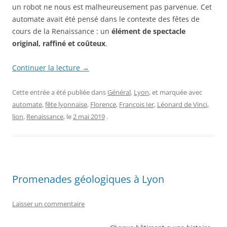
un robot ne nous est malheureusement pas parvenue. Cet
automate avait été pensé dans le contexte des fêtes de
cours de la Renaissance : un
élément de spectacle
original, raffiné et coûteux
.
Continuer la lecture
→
Cette entrée a été publiée dans
Général
,
Lyon
, et marquée avec
automate
,
fête lyonnaise
,
Florence
,
François Ier
,
Léonard de Vinci
,
lion
,
Renaissance
, le
2 mai 2019
.
Promenades géologiques à Lyon
Laisser un commentaire