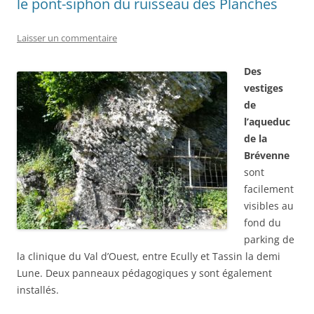
le pont-siphon du ruisseau des Planches
Laisser un commentaire
Des
vestiges
de
l’aqueduc
de la
Brévenne
sont
facilement
visibles au
fond du
parking de
la clinique du Val d’Ouest, entre Ecully et Tassin la demi
Lune. Deux panneaux pédagogiques y sont également
installés.