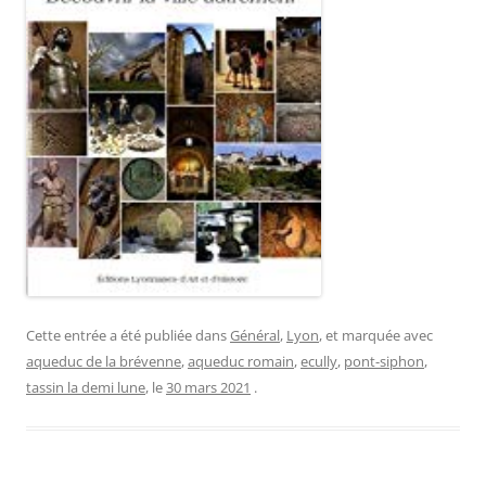
Cette entrée a été publiée dans
Général
,
Lyon
, et marquée avec
aqueduc de la brévenne
,
aqueduc romain
,
ecully
,
pont-siphon
,
tassin la demi lune
, le
30 mars 2021
.