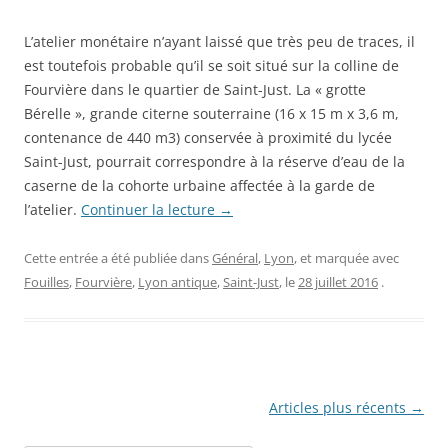
L’atelier monétaire n’ayant laissé que très peu de traces, il
est toutefois probable qu’il se soit situé sur la colline de
Fourvière dans le quartier de Saint-Just. La « grotte
Bérelle », grande citerne souterraine (16 x 15 m x 3,6 m,
contenance de 440 m3) conservée à proximité du lycée
Saint-Just, pourrait correspondre à la réserve d’eau de la
caserne de la cohorte urbaine affectée à la garde de
l’atelier.
Continuer la lecture
→
Cette entrée a été publiée dans
Général
,
Lyon
, et marquée avec
Fouilles
,
Fourvière
,
Lyon antique
,
Saint-Just
, le
28 juillet 2016
.
Navigation
Articles plus récents
→
des