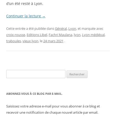
d’un été resté à Lyon.
Continuer la lecture
→
Cette entrée a été publiée dans
Général
,
Lyon
, et marquée avec
croix-rousse
,
Editions Libel
,
Fachri Maulana
,
lyon
,
Lyon médiéval
,
traboules
,
vieux lyon
, le
24 mars 2021
.
Rechercher :
ABONNEZ-VOUS À CE BLOG PAR E-MAIL.
Saisissez votre adresse e-mail pour vous abonner à ce blog et
recevoir une notification de chaque nouvel article par email.